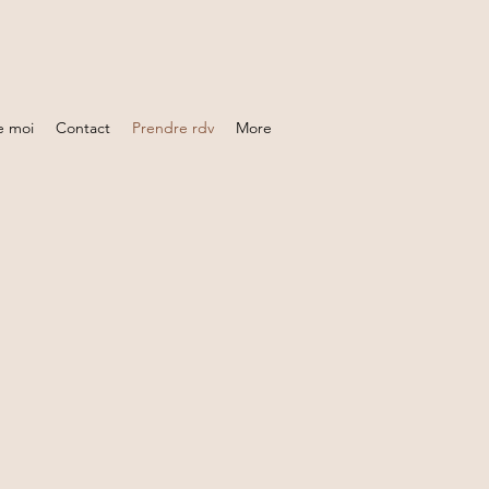
e moi
Contact
Prendre rdv
More